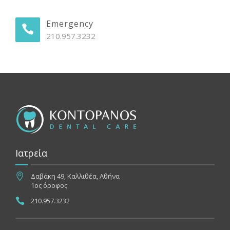
Emergency
210.957.3232
Ιατρεία
Δαβάκη 49, Καλλιθέα, Αθήνα
1ος όροφος
210.957.3232